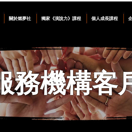
關於燃夢社
獨家《演說力》課程
個人成長課程
服務
機構
客