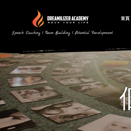
首頁
Speech Coaching | Team Building | Potential Development