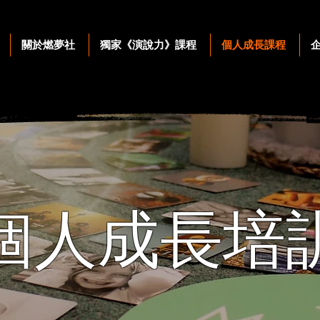
關於燃夢社
獨家《演說力》課程
個人成長課程
個人成長
培